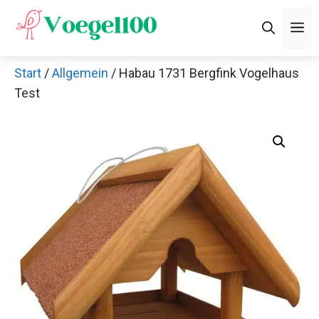
Zum
M
Inhalt
springen
Start
/
Allgemein
/ Habau 1731 Bergfink Vogelhaus
Test