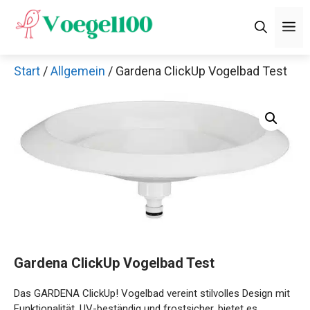
Zum
M
Inhalt
springen
Start
/
Allgemein
/ Gardena ClickUp Vogelbad Test
Gardena ClickUp Vogelbad Test
Das GARDENA ClickUp! Vogelbad vereint stilvolles Design mit
Funktionalität. UV-beständig und frostsicher, bietet es