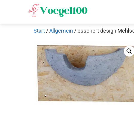
Zum
Inhalt
springen
Start
/
Allgemein
/ esschert design Mehlsc