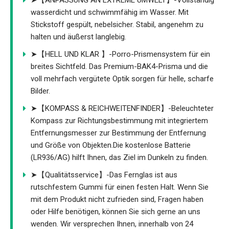
➤【ANPASSUNG AN EXTREME UMWELT】-Vollständig
wasserdicht und schwimmfähig im Wasser. Mit
Stickstoff gespült, nebelsicher. Stabil, angenehm zu
halten und äußerst langlebig.
➤【HELL UND KLAR 】-Porro-Prismensystem für ein
breites Sichtfeld. Das Premium-BAK4-Prisma und die
voll mehrfach vergütete Optik sorgen für helle, scharfe
Bilder.
➤【KOMPASS & REICHWEITENFINDER】-Beleuchteter
Kompass zur Richtungsbestimmung mit integriertem
Entfernungsmesser zur Bestimmung der Entfernung
und Größe von Objekten.Die kostenlose Batterie
(LR936/AG) hilft Ihnen, das Ziel im Dunkeln zu finden.
➤【Qualitätsservice】-Das Fernglas ist aus
rutschfestem Gummi für einen festen Halt. Wenn Sie
mit dem Produkt nicht zufrieden sind, Fragen haben
oder Hilfe benötigen, können Sie sich gerne an uns
wenden. Wir versprechen Ihnen, innerhalb von 24