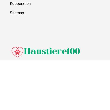
Kooperation
Sitemap
© Haustiere100,
2026
Impressum
Datenschutz
Unsere Redaktion wird durch Leser unterstützt. Wir verlinken u.a.
auf ausgewählte Online-Shops und Partner,
von denen wir ggf. eine Vergütung erhalten.
Mehr erfahren.
Adresse
Lange Straße 3, 26122 Oldenburg, Deutschland