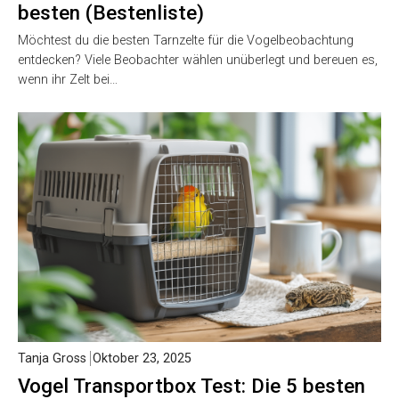
besten (Bestenliste)
Möchtest du die besten Tarnzelte für die Vogelbeobachtung
entdecken? Viele Beobachter wählen unüberlegt und bereuen es,
wenn ihr Zelt bei…
Tanja Gross
Oktober 23, 2025
Vogel Transportbox Test: Die 5 besten