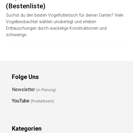
(Bestenliste)
Suchst du den besten Vogelfuttertisch für deinen Garten? Viele
Vogelbeobachter wählen unüberlegt und erleben
Enttäuschungen durch wackelige Konstruktionen und
schwierige…
Folge Uns
Newsletter
(in Planung)
YouTube
(Produkttests)
Kategorien