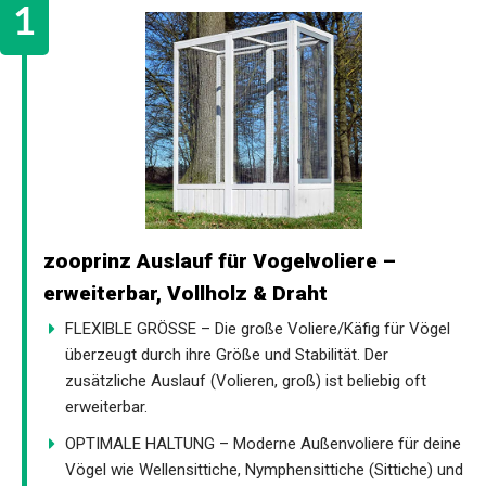
zooprinz Auslauf für Vogelvoliere –
erweiterbar, Vollholz & Draht
FLEXIBLE GRÖSSE – Die große Voliere/Käfig für Vögel
überzeugt durch ihre Größe und Stabilität. Der
zusätzliche Auslauf (Volieren, groß) ist beliebig oft
erweiterbar.
OPTIMALE HALTUNG – Moderne Außenvoliere für deine
Vögel wie Wellensittiche, Nymphensittiche (Sittiche) und