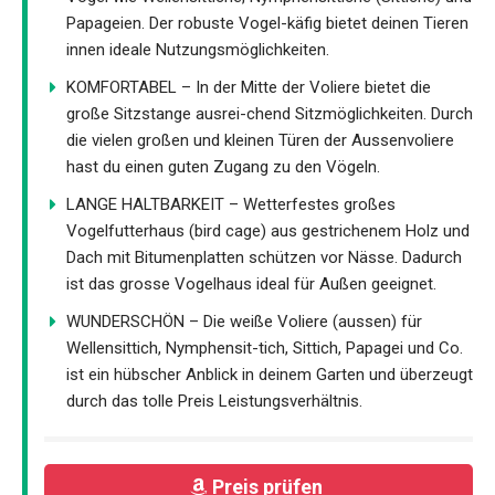
Papageien. Der robuste Vogel-käfig bietet deinen Tieren
innen ideale Nutzungsmöglichkeiten.
KOMFORTABEL – In der Mitte der Voliere bietet die
große Sitzstange ausrei-chend Sitzmöglichkeiten. Durch
die vielen großen und kleinen Türen der Aussenvoliere
hast du einen guten Zugang zu den Vögeln.
LANGE HALTBARKEIT – Wetterfestes großes
Vogelfutterhaus (bird cage) aus gestrichenem Holz und
Dach mit Bitumenplatten schützen vor Nässe. Dadurch
ist das grosse Vogelhaus ideal für Außen geeignet.
WUNDERSCHÖN – Die weiße Voliere (aussen) für
Wellensittich, Nymphensit-tich, Sittich, Papagei und Co.
ist ein hübscher Anblick in deinem Garten und überzeugt
durch das tolle Preis Leistungsverhältnis.
Preis prüfen