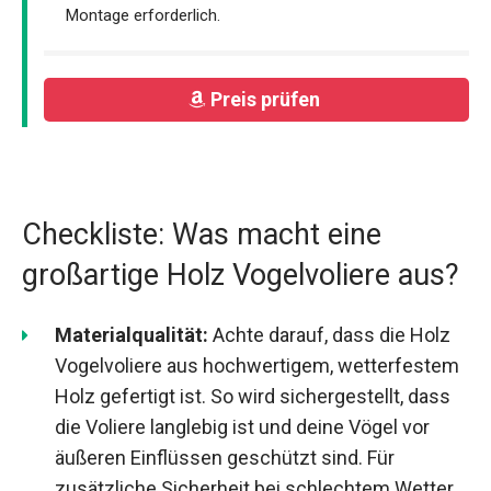
Montage erforderlich.
Preis prüfen
Checkliste: Was macht eine
großartige Holz Vogelvoliere aus?
Materialqualität:
Achte darauf, dass die Holz
Vogelvoliere aus hochwertigem, wetterfestem
Holz gefertigt ist. So wird sichergestellt, dass
die Voliere langlebig ist und deine Vögel vor
äußeren Einflüssen geschützt sind. Für
zusätzliche Sicherheit bei schlechtem Wetter