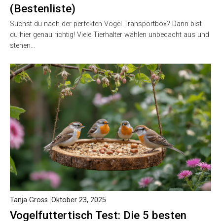
(Bestenliste)
Suchst du nach der perfekten Vogel Transportbox? Dann bist
du hier genau richtig! Viele Tierhalter wählen unbedacht aus und
stehen…
Tanja Gross
Oktober 23, 2025
Vogelfuttertisch Test: Die 5 besten